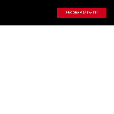
PROGRAMEAZĂ-TE!
Monthly Archives
mai 2025
Home
/ mai 2025