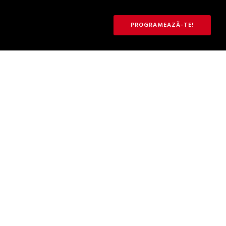
PROGRAMEAZĂ-TE!
Monthly Archives
iunie 2024
Home
/ iunie 2024