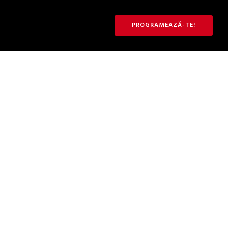
PROGRAMEAZĂ-TE!
Te ascult liber și deschis.
CONSILIERE GRATUITĂ PENTRU TINE
Sunt expert în relații