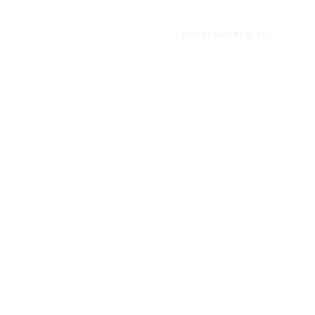
PROGRAMEAZĂ-TE!
cărți
Prima pagină
/
Produse etichetate „cărți”
Afișez singurul
rezultat